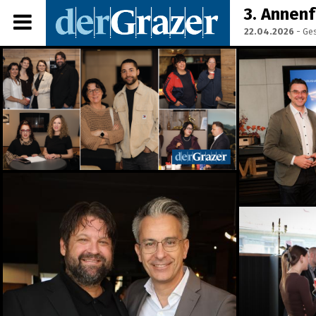
3. Annen
22.04.2026
- Ges
Share Album:
ANMELDEN
IMPRESSUM
Ein Frühstück für die
Annenstraße - Das vierte
Annenfrühstück
22.07.2026
Seit 50 Jahren steht
Starkoch Johann Lafer in
der Küche
22.07.2026