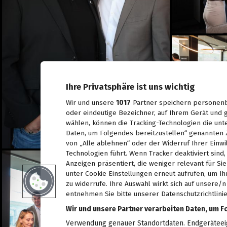
Spiel, Spaß und Lernen in
der Kinderstadt Bibongo
14.07.2026
Die Grüne Nacht des
steirischen Tourismus
09.07.2026
Sommerfest der
Ihre Privatsphäre ist uns wichtig
Industriellenvereinigung
Steiermark 2026
Wir und unsere
1017
Partner speichern personenb
08.07.2026
oder eindeutige Bezeichner, auf Ihrem Gerät und g
WM 2026: Ganz Graz
wählen, können die Tracking-Technologien die unt
fieberte mit der
Daten, um Folgendes bereitzustellen“ genannten 
Nationalelf
von „Alle ablehnen“ oder der Widerruf Ihrer Einwi
02.07.2026
Technologien führt. Wenn Tracker deaktiviert sin
Die Innenstadt wurde zum
Anzeigen präsentiert, die weniger relevant für Si
Laufsteg
unter Cookie Einstellungen erneut aufrufen, um Ih
29.06.2026
zu widerrufe. Ihre Auswahl wirkt sich auf unsere/
entnehmen Sie bitte unserer Datenschutzrichtlinie
Live aus dem Rathaus:
Wir und unsere Partner verarbeiten Daten, um F
Das war Wahlsonntag in
Graz 2026, TEIL 2
Verwendung genauer Standortdaten. Endgeräteeige