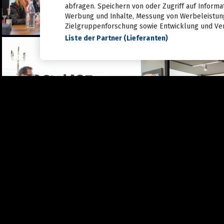
28.06.2026
abfragen. Speichern von oder Zugriff auf Informa
Live aus dem Rathaus:
Werbung und Inhalte, Messung von Werbeleistung
Das war Wahlsonntag in
Zielgruppenforschung sowie Entwicklung und Ve
Graz 2026, TEIL 1
Liste der Partner (Lieferanten)
28.06.2026
Pride: Graz feierte bei der
CSD-Parade unterm
Regenbogen
27.06.2026
Das war das sFinks
Sommerfest 2026
27.06.2026
Latin Live am Grazer
Lendplatz
25.06.2026
Fun while it lasted -
Augartenfest 2026 fiel ins
Wasser
20.06.2026
Sommercocktail der
Immobilienwirtschaft