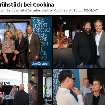
frühstück bei Cookina
tern fand das dritte Annenfrühstück bei Cookina statt. Fotos: FEDOROVA