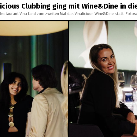
icious Clubbing ging mit Wine&Dine in d
Restaurant Vina fand zum zweiten Mal das Vinalicious Wine&Dine statt. Foto