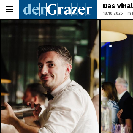
Das Vinal
18.10.2025
- Im 
Share Album:
ANMELDEN
IMPRESSUM
Ein Frühstück für die
Annenstraße - Das vierte
Annenfrühstück
22.07.2026
Seit 50 Jahren steht
Starkoch Johann Lafer in
der Küche
22.07.2026