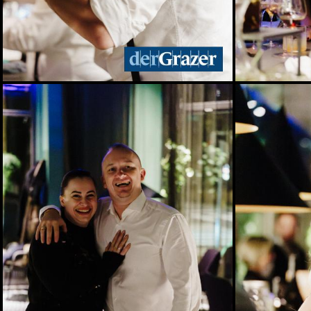
Spiel, Spaß und Lernen in
der Kinderstadt Bibongo
14.07.2026
Die Grüne Nacht des
steirischen Tourismus
09.07.2026
Sommerfest der
Industriellenvereinigung
Steiermark 2026
08.07.2026
WM 2026: Ganz Graz
fieberte mit der
Nationalelf
02.07.2026
Die Innenstadt wurde zum
Laufsteg
29.06.2026
Live aus dem Rathaus:
Das war Wahlsonntag in
Graz 2026, TEIL 2