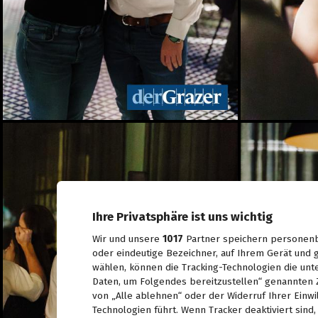
28.06.2026
Live aus dem Rathaus:
Das war Wahlsonntag in
Graz 2026, TEIL 1
28.06.2026
Pride: Graz feierte bei der
CSD-Parade unterm
Regenbogen
27.06.2026
Das war das sFinks
Sommerfest 2026
27.06.2026
Latin Live am Grazer
Lendplatz
25.06.2026
Ihre Privatsphäre ist uns wichtig
Wir und unsere
1017
Partner speichern personenb
Fun while it lasted -
oder eindeutige Bezeichner, auf Ihrem Gerät und g
Augartenfest 2026 fiel ins
wählen, können die Tracking-Technologien die unt
Wasser
Daten, um Folgendes bereitzustellen“ genannten 
20.06.2026
von „Alle ablehnen“ oder der Widerruf Ihrer Einwi
Sommercocktail der
Technologien führt. Wenn Tracker deaktiviert sin
Immobilienwirtschaft