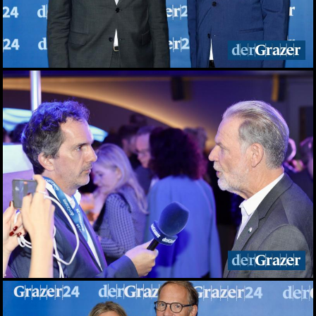
Elefantenrunde zur Grazer
Gemeinderatswahl 2026
01.06.2026
Fit im Job 2026 - der
steirische
Gesundheitspreis
01.06.2026
Biergarten-Opening am
Schlossberg
31.05.2026
Fußball-Legende Toni
Polster im Murpark
30.05.2026
Landessieger gekürt:
Lackner ist Weingut des
Jahres 2026
28.05.2026
Night of Young Leaders
2026