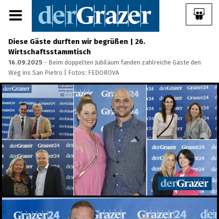
Diese Gäste durften wir begrüßen | 26.
Wirtschaftsstammtisch
16.09.2025
- Beim doppelten Jubiläum fanden zahlreiche Gäste den
Weg ins San Pietro | Fotos: FEDOROVA
Share Album:
ANMELDEN
IMPRESSUM
Ein Frühstück für die
Annenstraße - Das vierte
Annenfrühstück
22.07.2026