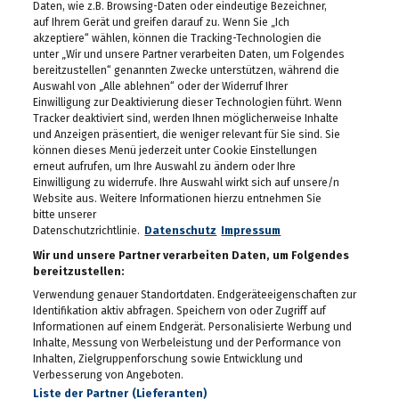
Daten, wie z.B. Browsing-Daten oder eindeutige Bezeichner,
Das eleven feiert seinen
auf Ihrem Gerät und greifen darauf zu. Wenn Sie „Ich
10. Geburtstag
akzeptiere“ wählen, können die Tracking-Technologien die
30.04.2026
unter „Wir und unsere Partner verarbeiten Daten, um Folgendes
bereitzustellen“ genannten Zwecke unterstützen, während die
Auswahl von „Alle ablehnen“ oder der Widerruf Ihrer
Maibaum-Aufstellung im
Einwilligung zur Deaktivierung dieser Technologien führt. Wenn
Gösser Bräu
Tracker deaktiviert sind, werden Ihnen möglicherweise Inhalte
29.04.2026
und Anzeigen präsentiert, die weniger relevant für Sie sind. Sie
können dieses Menü jederzeit unter Cookie Einstellungen
Schlagergarten Gloria
erneut aufrufen, um Ihre Auswahl zu ändern oder Ihre
2026
Einwilligung zu widerrufe. Ihre Auswahl wirkt sich auf unsere/n
27.04.2026
Website aus. Weitere Informationen hierzu entnehmen Sie
bitte unserer
ESC Starter Cosmo sang
Datenschutzrichtlinie.
Datenschutz
Impressum
im Murpark
Wir und unsere Partner verarbeiten Daten, um Folgendes
27.04.2026
bereitzustellen:
Verwendung genauer Standortdaten. Endgeräteeigenschaften zur
Die Meisterfeier der Graz
Identifikation aktiv abfragen. Speichern von oder Zugriff auf
99ers
Informationen auf einem Endgerät. Personalisierte Werbung und
26.04.2026
Inhalte, Messung von Werbeleistung und der Performance von
Inhalten, Zielgruppenforschung sowie Entwicklung und
Lendstrom: Live-Musik,
Verbesserung von Angeboten.
Kulinarik und gute
Liste der Partner (Lieferanten)
Stimmung