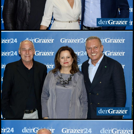
29.06.2026
Live aus dem Rathaus:
Das war Wahlsonntag in
Graz 2026, TEIL 2
28.06.2026
Live aus dem Rathaus:
Das war Wahlsonntag in
Graz 2026, TEIL 1
28.06.2026
Pride: Graz feierte bei der
CSD-Parade unterm
Regenbogen
27.06.2026
Das war das sFinks
Sommerfest 2026
27.06.2026
Latin Live am Grazer
Lendplatz
25.06.2026
Fun while it lasted -