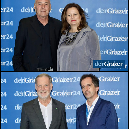
Augartenfest 2026 fiel ins
Wasser
20.06.2026
Sommercocktail der
Immobilienwirtschaft
2026
19.06.2026
Das vierte Grazer
Marktfest am Lendplatz
19.06.2026
Big Bottle Schaumwein-
Party im Rosengarten des
Parkhotels
08.06.2026
Der Sommer ist da! 28.
Wirtschaftsstammtisch
im San Pietro
02.06.2026
Bitte lächeln! Diese Gäste
durften wir beim 28.
Stammtisch begrüßen
02.06.2026