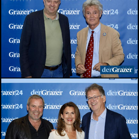
Seit 50 Jahren steht
Starkoch Johann Lafer in
der Küche
22.07.2026
Spiel, Spaß und Lernen in
der Kinderstadt Bibongo
14.07.2026
Die Grüne Nacht des
steirischen Tourismus
09.07.2026
Sommerfest der
Industriellenvereinigung
Steiermark 2026
08.07.2026
WM 2026: Ganz Graz
fieberte mit der
Nationalelf
02.07.2026
Die Innenstadt wurde zum
Laufsteg