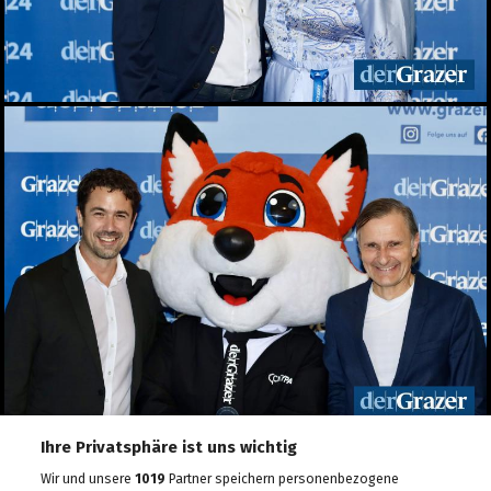
Designmarkt in Graz
10.05.2026
Veganmania am Grazer
Hauptplatz
09.05.2026
econet 2026 Wirtschaft.
Recht. Sicherheit
06.05.2026
Lendwirbel das
Straßenfest 2026
04.05.2026
Rund tausend Teilnehmer
beim Maiaufmarsch der
SPÖ in Graz
01.05.2026
Für ein gutes Leben: KPÖ
marschierte am 1. Mai in
Ihre Privatsphäre ist uns wichtig
Graz
Wir und unsere
1019
Partner speichern personenbezogene
01.05.2026