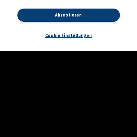
23.04.2026
3. Annenfrühstück bei
Akzeptieren
Cookina
22.04.2026
Cookie Einstellungen
Maturaball.info Brunch
2026
17.04.2026
Aktionstag am
Hauptplatz: Graz bekam
wieder Rat vom Notariat
16.04.2026
Palm Springs in Graz:
Katze Katze startete in
die Hofsaison
16.04.2026
Spatenstich für den
neuen Bildungscampus in
Seiersberg
13.04.2026
Zukunftstag 2026 der