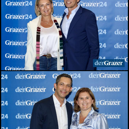
27.05.2026
Zinzengrinsen - Das Fest
in und um die
Zinzendorfgasse
23.05.2026
Chorfestival: Voices of
Spirit erklangen in Graz
15.05.2026
Das Viertel 4 startet in die
Sommersaison
13.05.2026
Frühlingsfest der idlab
GmbH
12.05.2026
Shopping Friday im
Murpark
11.05.2026
Das war der Kunst- und