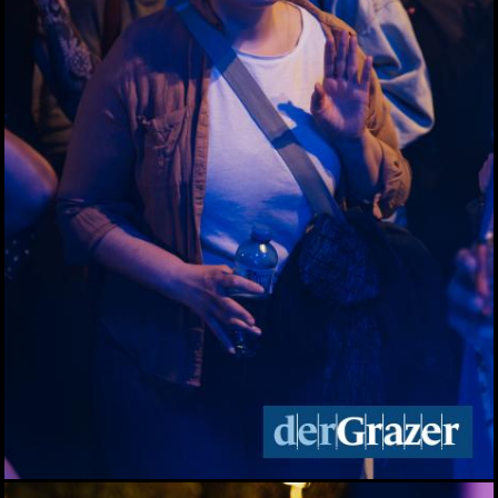
Zinzengrinsen - Das Fest
in und um die
Zinzendorfgasse
23.05.2026
Chorfestival: Voices of
Spirit erklangen in Graz
15.05.2026
Das Viertel 4 startet in die
Sommersaison
13.05.2026
Frühlingsfest der idlab
GmbH
12.05.2026
Shopping Friday im
Murpark
11.05.2026
Das war der Kunst- und
Designmarkt in Graz