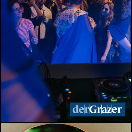
3. Annenfrühstück bei
Cookina
22.04.2026
Maturaball.info Brunch
2026
17.04.2026
Aktionstag am
Hauptplatz: Graz bekam
wieder Rat vom Notariat
16.04.2026
Palm Springs in Graz:
Katze Katze startete in
die Hofsaison
16.04.2026
Spatenstich für den
neuen Bildungscampus in
Seiersberg
13.04.2026
Zukunftstag 2026 der
Grazer Volkspartei