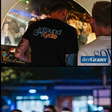
10.04.2026
Auftakt für den 27.
Steiermark-Frühling in
Wien
09.04.2026
"der Grazer" lädt zum
Empfang beim
Steiermark-Frühling
09.04.2026
Präsentation des
Steirischen Weines 2026
08.04.2026