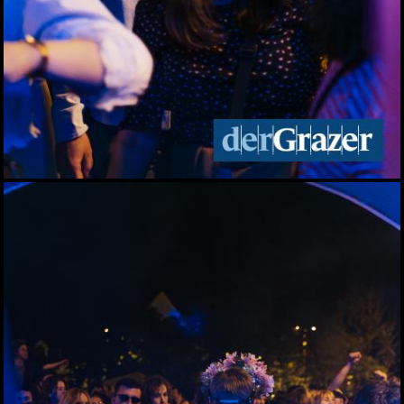
Das eleven feiert seinen
10. Geburtstag
30.04.2026
Maibaum-Aufstellung im
Gösser Bräu
29.04.2026
Schlagergarten Gloria
2026
27.04.2026
ESC Starter Cosmo sang
im Murpark
27.04.2026
Die Meisterfeier der Graz
99ers
26.04.2026
Lendstrom: Live-Musik,
Kulinarik und gute
Stimmung
23.04.2026