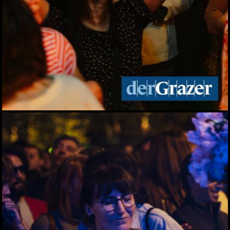
Elefantenrunde zur Grazer
Gemeinderatswahl 2026
01.06.2026
Fit im Job 2026 - der
steirische
Gesundheitspreis
01.06.2026
Biergarten-Opening am
Schlossberg
31.05.2026
Fußball-Legende Toni
Polster im Murpark
30.05.2026
Landessieger gekürt:
Lackner ist Weingut des
Jahres 2026
28.05.2026
Night of Young Leaders
2026
27.05.2026