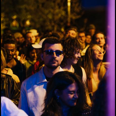
10.05.2026
Veganmania am Grazer
Hauptplatz
09.05.2026
econet 2026 Wirtschaft.
Recht. Sicherheit
06.05.2026
Lendwirbel das
Straßenfest 2026
04.05.2026
Rund tausend Teilnehmer
beim Maiaufmarsch der
SPÖ in Graz
01.05.2026
Für ein gutes Leben: KPÖ
marschierte am 1. Mai in
Graz
01.05.2026