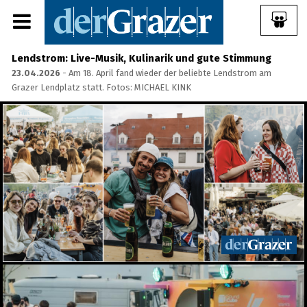
Lendstrom: Live-Musik, Kulinarik und gute Stimmung
23.04.2026
- Am 18. April fand wieder der beliebte Lendstrom am
Grazer Lendplatz statt. Fotos: MICHAEL KINK
Share Album:
ANMELDEN
IMPRESSUM
Ein Frühstück für die
Annenstraße - Das vierte
Annenfrühstück
22.07.2026