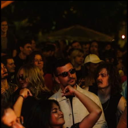
Wasser
20.06.2026
Sommercocktail der
Immobilienwirtschaft
2026
19.06.2026
Das vierte Grazer
Marktfest am Lendplatz
19.06.2026
Big Bottle Schaumwein-
Party im Rosengarten des
Parkhotels
08.06.2026
Der Sommer ist da! 28.
Wirtschaftsstammtisch
im San Pietro
02.06.2026
Bitte lächeln! Diese Gäste
durften wir beim 28.
Stammtisch begrüßen
02.06.2026