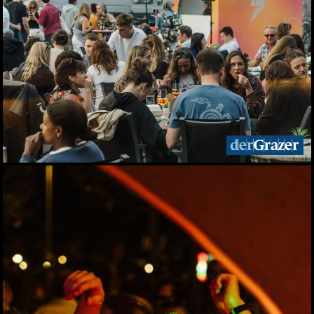
Seit 50 Jahren steht
Starkoch Johann Lafer in
der Küche
22.07.2026
Spiel, Spaß und Lernen in
der Kinderstadt Bibongo
14.07.2026
Die Grüne Nacht des
steirischen Tourismus
09.07.2026
Sommerfest der
Industriellenvereinigung
Steiermark 2026
08.07.2026
WM 2026: Ganz Graz
fieberte mit der
Nationalelf
02.07.2026
Die Innenstadt wurde zum
Laufsteg
29.06.2026