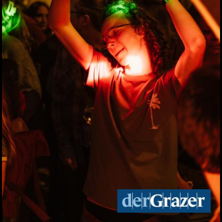
Live aus dem Rathaus:
Das war Wahlsonntag in
Graz 2026, TEIL 2
28.06.2026
Live aus dem Rathaus:
Das war Wahlsonntag in
Graz 2026, TEIL 1
28.06.2026
Pride: Graz feierte bei der
CSD-Parade unterm
Regenbogen
27.06.2026
Das war das sFinks
Sommerfest 2026
27.06.2026
Latin Live am Grazer
Lendplatz
25.06.2026
Fun while it lasted -
Augartenfest 2026 fiel ins