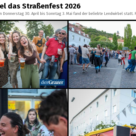
el das Straßenfest 2026
n Donnerstag 30. April bis Sonntag 3. Mai fand der beliebte Lendwirbel stat