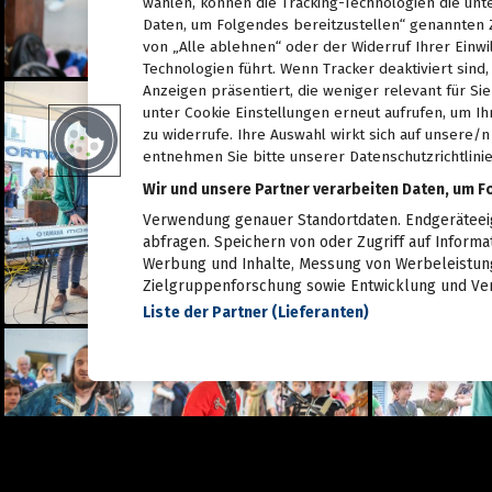
28.06.2026
wählen, können die Tracking-Technologien die unt
Daten, um Folgendes bereitzustellen“ genannten 
Live aus dem Rathaus:
von „Alle ablehnen“ oder der Widerruf Ihrer Einwi
Das war Wahlsonntag in
Graz 2026, TEIL 1
Technologien führt. Wenn Tracker deaktiviert sin
28.06.2026
Anzeigen präsentiert, die weniger relevant für Si
unter Cookie Einstellungen erneut aufrufen, um Ih
Pride: Graz feierte bei der
zu widerrufe. Ihre Auswahl wirkt sich auf unsere/
CSD-Parade unterm
Regenbogen
entnehmen Sie bitte unserer Datenschutzrichtlinie
27.06.2026
Wir und unsere Partner verarbeiten Daten, um F
Das war das sFinks
Verwendung genauer Standortdaten. Endgeräteeige
Sommerfest 2026
abfragen. Speichern von oder Zugriff auf Informa
27.06.2026
Werbung und Inhalte, Messung von Werbeleistung
Zielgruppenforschung sowie Entwicklung und Ve
Latin Live am Grazer
Lendplatz
Liste der Partner (Lieferanten)
25.06.2026
Fun while it lasted -
Augartenfest 2026 fiel ins
Wasser
20.06.2026
Sommercocktail der
Immobilienwirtschaft