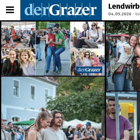
Lendwirb
04.05.2026
- Vo
Share Album:
ANMELDEN
IMPRESSUM
Ein Frühstück für die
Annenstraße - Das vierte
Annenfrühstück
22.07.2026
Seit 50 Jahren steht
Starkoch Johann Lafer in
der Küche
22.07.2026