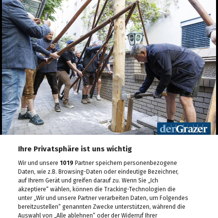
Das eleven feiert seinen
10. Geburtstag
30.04.2026
Maibaum-Aufstellung im
Gösser Bräu
29.04.2026
Schlagergarten Gloria
2026
27.04.2026
ESC Starter Cosmo sang
im Murpark
27.04.2026
Ihre Privatsphäre ist uns wichtig
Die Meisterfeier der Graz
99ers
Wir und unsere
1019
Partner speichern personenbezogene
26.04.2026
Daten, wie z.B. Browsing-Daten oder eindeutige Bezeichner,
auf Ihrem Gerät und greifen darauf zu. Wenn Sie „Ich
akzeptiere“ wählen, können die Tracking-Technologien die
Lendstrom: Live-Musik,
unter „Wir und unsere Partner verarbeiten Daten, um Folgendes
Kulinarik und gute
bereitzustellen“ genannten Zwecke unterstützen, während die
Stimmung
Auswahl von „Alle ablehnen“ oder der Widerruf Ihrer
23.04.2026