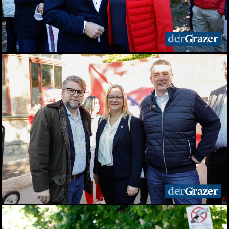
29.06.2026
Live aus dem Rathaus:
Das war Wahlsonntag in
Graz 2026, TEIL 2
28.06.2026
Live aus dem Rathaus:
Das war Wahlsonntag in
Graz 2026, TEIL 1
28.06.2026
Pride: Graz feierte bei der
CSD-Parade unterm
Regenbogen
27.06.2026
Das war das sFinks
Sommerfest 2026
27.06.2026
Latin Live am Grazer
Lendplatz
25.06.2026
Fun while it lasted -