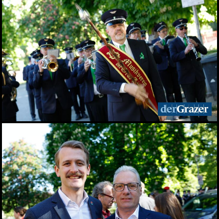
Augartenfest 2026 fiel ins
Wasser
20.06.2026
Sommercocktail der
Immobilienwirtschaft
2026
19.06.2026
Das vierte Grazer
Marktfest am Lendplatz
19.06.2026
Big Bottle Schaumwein-
Party im Rosengarten des
Parkhotels
08.06.2026
Der Sommer ist da! 28.
Wirtschaftsstammtisch
im San Pietro
02.06.2026
Bitte lächeln! Diese Gäste
durften wir beim 28.
Stammtisch begrüßen
02.06.2026