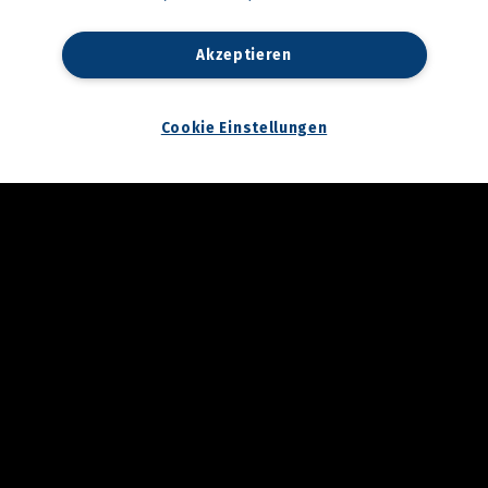
23.04.2026
3. Annenfrühstück bei
Akzeptieren
Cookina
22.04.2026
Cookie Einstellungen
Maturaball.info Brunch
2026
17.04.2026
Aktionstag am
Hauptplatz: Graz bekam
wieder Rat vom Notariat
16.04.2026
Palm Springs in Graz:
Katze Katze startete in
die Hofsaison
16.04.2026
Spatenstich für den
neuen Bildungscampus in
Seiersberg
13.04.2026
Zukunftstag 2026 der