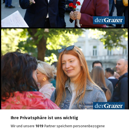
Designmarkt in Graz
10.05.2026
Veganmania am Grazer
Hauptplatz
09.05.2026
econet 2026 Wirtschaft.
Recht. Sicherheit
06.05.2026
Lendwirbel das
Straßenfest 2026
04.05.2026
Rund tausend Teilnehmer
beim Maiaufmarsch der
SPÖ in Graz
01.05.2026
Für ein gutes Leben: KPÖ
marschierte am 1. Mai in
Ihre Privatsphäre ist uns wichtig
Graz
Wir und unsere
1019
Partner speichern personenbezogene
01.05.2026