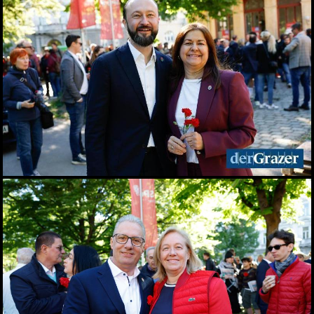
Seit 50 Jahren steht
Starkoch Johann Lafer in
der Küche
22.07.2026
Spiel, Spaß und Lernen in
der Kinderstadt Bibongo
14.07.2026
Die Grüne Nacht des
steirischen Tourismus
09.07.2026
Sommerfest der
Industriellenvereinigung
Steiermark 2026
08.07.2026
WM 2026: Ganz Graz
fieberte mit der
Nationalelf
02.07.2026
Die Innenstadt wurde zum
Laufsteg