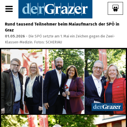
Rund tausend Teilnehmer beim Maiaufmarsch der SPÖ in
Graz
01.05.2026
- Die SPÖ setzte am 1. Mai ein Zeichen gegen die Zwei-
Klassen-Medizin. Fotos: SCHERIAU
Share Album:
ANMELDEN
IMPRESSUM
Ein Frühstück für die
Annenstraße - Das vierte
Annenfrühstück
22.07.2026