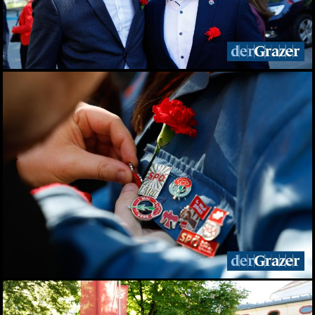
Elefantenrunde zur Grazer
Gemeinderatswahl 2026
01.06.2026
Fit im Job 2026 - der
steirische
Gesundheitspreis
01.06.2026
Biergarten-Opening am
Schlossberg
31.05.2026
Fußball-Legende Toni
Polster im Murpark
30.05.2026
Landessieger gekürt:
Lackner ist Weingut des
Jahres 2026
28.05.2026
Night of Young Leaders
2026