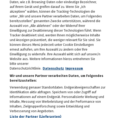
Daten, wie z.B. Browsing-Daten oder eindeutige Bezeichner,
Das eleven feiert seinen
auf Ihrem Gerät und greifen darauf zu. Wenn Sie „Ich
10. Geburtstag
akzeptiere“ wählen, können die Tracking-Technologien die
30.04.2026
unter „Wir und unsere Partner verarbeiten Daten, um Folgendes
bereitzustellen“ genannten Zwecke unterstützen, während die
Auswahl von „Alle ablehnen“ oder der Widerruf Ihrer
Maibaum-Aufstellung im
Gösser Bräu
Einwilligung zur Deaktivierung dieser Technologien führt. Wenn
Tracker deaktiviert sind, werden Ihnen möglicherweise Inhalte
29.04.2026
und Anzeigen präsentiert, die weniger relevant für Sie sind. Sie
können dieses Menü jederzeit unter Cookie Einstellungen
Schlagergarten Gloria
erneut aufrufen, um Ihre Auswahl zu ändern oder Ihre
2026
Einwilligung zu widerrufe. Ihre Auswahl wirkt sich auf unsere/n
27.04.2026
Website aus. Weitere Informationen hierzu entnehmen Sie
bitte unserer
ESC Starter Cosmo sang
Datenschutzrichtlinie.
Datenschutz
Impressum
im Murpark
Wir und unsere Partner verarbeiten Daten, um Folgendes
27.04.2026
bereitzustellen:
Verwendung genauer Standortdaten. Endgeräteeigenschaften zur
Die Meisterfeier der Graz
Identifikation aktiv abfragen. Speichern von oder Zugriff auf
99ers
Informationen auf einem Endgerät. Personalisierte Werbung und
26.04.2026
Inhalte, Messung von Werbeleistung und der Performance von
Inhalten, Zielgruppenforschung sowie Entwicklung und
Lendstrom: Live-Musik,
Verbesserung von Angeboten.
Kulinarik und gute
Liste der Partner (Lieferanten)
Stimmung