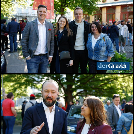
27.05.2026
Zinzengrinsen - Das Fest
in und um die
Zinzendorfgasse
23.05.2026
Chorfestival: Voices of
Spirit erklangen in Graz
15.05.2026
Das Viertel 4 startet in die
Sommersaison
13.05.2026
Frühlingsfest der idlab
GmbH
12.05.2026
Shopping Friday im
Murpark
11.05.2026
Das war der Kunst- und