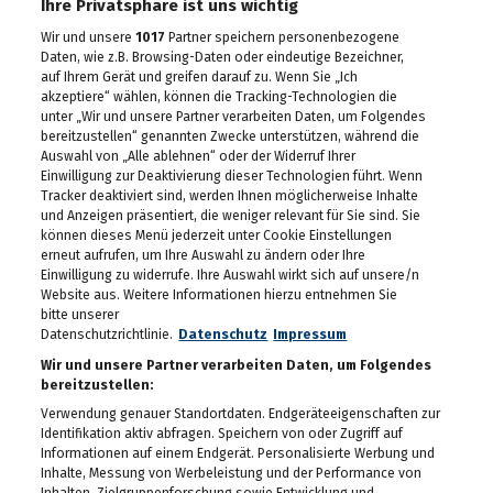
Das eleven feiert seinen
Ihre Privatsphäre ist uns wichtig
10. Geburtstag
Wir und unsere
1017
Partner speichern personenbezogene
30.04.2026
Daten, wie z.B. Browsing-Daten oder eindeutige Bezeichner,
auf Ihrem Gerät und greifen darauf zu. Wenn Sie „Ich
Maibaum-Aufstellung im
akzeptiere“ wählen, können die Tracking-Technologien die
Gösser Bräu
unter „Wir und unsere Partner verarbeiten Daten, um Folgendes
29.04.2026
bereitzustellen“ genannten Zwecke unterstützen, während die
Auswahl von „Alle ablehnen“ oder der Widerruf Ihrer
Schlagergarten Gloria
Einwilligung zur Deaktivierung dieser Technologien führt. Wenn
2026
Tracker deaktiviert sind, werden Ihnen möglicherweise Inhalte
27.04.2026
und Anzeigen präsentiert, die weniger relevant für Sie sind. Sie
können dieses Menü jederzeit unter Cookie Einstellungen
erneut aufrufen, um Ihre Auswahl zu ändern oder Ihre
ESC Starter Cosmo sang
Einwilligung zu widerrufe. Ihre Auswahl wirkt sich auf unsere/n
im Murpark
Website aus. Weitere Informationen hierzu entnehmen Sie
27.04.2026
bitte unserer
Datenschutzrichtlinie.
Datenschutz
Impressum
Die Meisterfeier der Graz
99ers
Wir und unsere Partner verarbeiten Daten, um Folgendes
bereitzustellen:
26.04.2026
Verwendung genauer Standortdaten. Endgeräteeigenschaften zur
Identifikation aktiv abfragen. Speichern von oder Zugriff auf
Lendstrom: Live-Musik,
Kulinarik und gute
Informationen auf einem Endgerät. Personalisierte Werbung und
Stimmung
Inhalte, Messung von Werbeleistung und der Performance von
23.04.2026