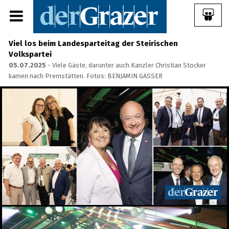
Viel los beim Landesparteitag der Steirischen
Volkspartei
05.07.2025
- Viele Gäste, darunter auch Kanzler Christian Stocker
kamen nach Premstätten. Fotos: BENJAMIN GASSER
Share Album:
ANMELDEN
IMPRESSUM
Ein Frühstück für die
Annenstraße - Das vierte
Annenfrühstück
22.07.2026