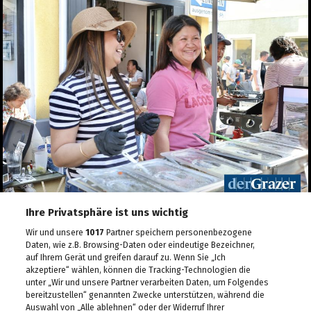
Das eleven feiert seinen
10. Geburtstag
30.04.2026
Maibaum-Aufstellung im
Gösser Bräu
29.04.2026
Schlagergarten Gloria
2026
27.04.2026
ESC Starter Cosmo sang
im Murpark
27.04.2026
Ihre Privatsphäre ist uns wichtig
Die Meisterfeier der Graz
99ers
Wir und unsere
1017
Partner speichern personenbezogene
26.04.2026
Daten, wie z.B. Browsing-Daten oder eindeutige Bezeichner,
auf Ihrem Gerät und greifen darauf zu. Wenn Sie „Ich
akzeptiere“ wählen, können die Tracking-Technologien die
Lendstrom: Live-Musik,
unter „Wir und unsere Partner verarbeiten Daten, um Folgendes
Kulinarik und gute
bereitzustellen“ genannten Zwecke unterstützen, während die
Stimmung
Auswahl von „Alle ablehnen“ oder der Widerruf Ihrer
23.04.2026