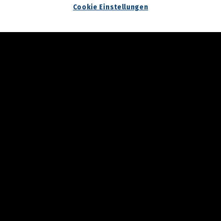
10.04.2026
Cookie Einstellungen
Auftakt für den 27.
Steiermark-Frühling in
Wien
09.04.2026
"der Grazer" lädt zum
Empfang beim
Steiermark-Frühling
09.04.2026
Präsentation des
Steirischen Weines 2026
08.04.2026