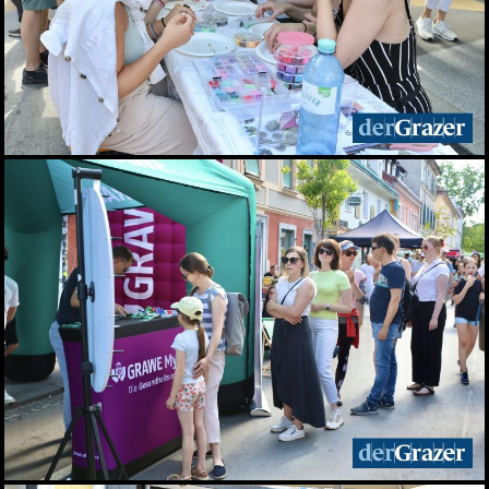
10.05.2026
Veganmania am Grazer
Hauptplatz
09.05.2026
econet 2026 Wirtschaft.
Recht. Sicherheit
06.05.2026
Lendwirbel das
Straßenfest 2026
04.05.2026
Rund tausend Teilnehmer
beim Maiaufmarsch der
SPÖ in Graz
01.05.2026
Für ein gutes Leben: KPÖ
marschierte am 1. Mai in
Graz
01.05.2026