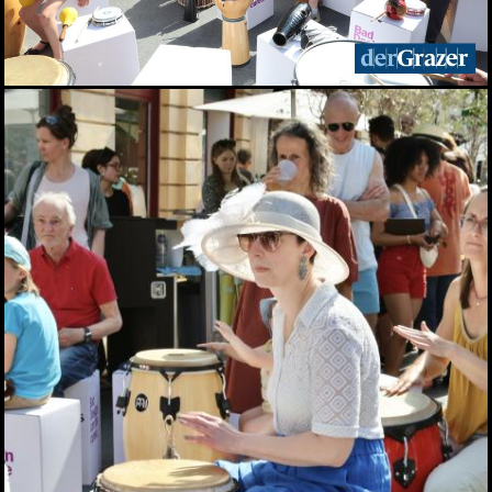
Elefantenrunde zur Grazer
Gemeinderatswahl 2026
01.06.2026
Fit im Job 2026 - der
steirische
Gesundheitspreis
01.06.2026
Biergarten-Opening am
Schlossberg
31.05.2026
Fußball-Legende Toni
Polster im Murpark
30.05.2026
Landessieger gekürt:
Lackner ist Weingut des
Jahres 2026
28.05.2026
Night of Young Leaders
2026
27.05.2026