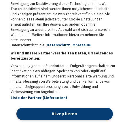
Einwilligung zur Deaktivierung dieser Technologien führt. Wenn
3. Annenfrühstück bei
Tracker deaktiviert sind, werden Ihnen möglicherweise Inhalte
Cookina
und Anzeigen präsentiert, die weniger relevant für Sie sind. Sie
22.04.2026
können dieses Menü jederzeit unter Cookie Einstellungen
erneut aufrufen, um Ihre Auswahl zu ändern oder Ihre
Einwilligung zu widerrufe. Ihre Auswahl wirkt sich auf unsere/n
Maturaball.info Brunch
2026
Website aus. Weitere Informationen hierzu entnehmen Sie
bitte unserer
17.04.2026
Datenschutzrichtlinie.
Datenschutz
Impressum
Aktionstag am
Wir und unsere Partner verarbeiten Daten, um Folgendes
Hauptplatz: Graz bekam
bereitzustellen:
wieder Rat vom Notariat
Verwendung genauer Standortdaten. Endgeräteeigenschaften zur
16.04.2026
Identifikation aktiv abfragen. Speichern von oder Zugriff auf
Palm Springs in Graz:
Informationen auf einem Endgerät. Personalisierte Werbung und
Katze Katze startete in
Inhalte, Messung von Werbeleistung und der Performance von
die Hofsaison
Inhalten, Zielgruppenforschung sowie Entwicklung und
16.04.2026
Verbesserung von Angeboten.
Liste der Partner (Lieferanten)
Spatenstich für den
neuen Bildungscampus in
Seiersberg
13.04.2026
Akzeptieren
Zukunftstag 2026 der
Grazer Volkspartei