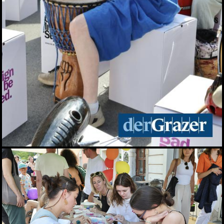
Zinzengrinsen - Das Fest
in und um die
Zinzendorfgasse
23.05.2026
Chorfestival: Voices of
Spirit erklangen in Graz
15.05.2026
Das Viertel 4 startet in die
Sommersaison
13.05.2026
Frühlingsfest der idlab
GmbH
12.05.2026
Shopping Friday im
Murpark
11.05.2026
Das war der Kunst- und
Designmarkt in Graz