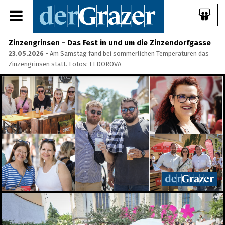
Zinzengrinsen - Das Fest in und um die Zinzendorfgasse
23.05.2026
- Am Samstag fand bei sommerlichen Temperaturen das
Zinzengrinsen statt. Fotos: FEDOROVA
Share Album:
ANMELDEN
IMPRESSUM
Ein Frühstück für die
Annenstraße - Das vierte
Annenfrühstück
22.07.2026