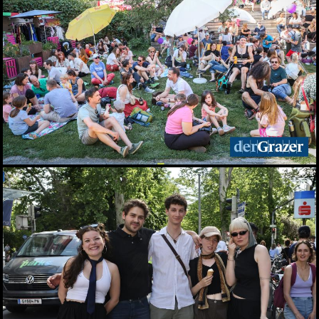
Seit 50 Jahren steht
Starkoch Johann Lafer in
der Küche
22.07.2026
Spiel, Spaß und Lernen in
der Kinderstadt Bibongo
14.07.2026
Die Grüne Nacht des
steirischen Tourismus
09.07.2026
Sommerfest der
Industriellenvereinigung
Steiermark 2026
08.07.2026
WM 2026: Ganz Graz
fieberte mit der
Nationalelf
02.07.2026
Die Innenstadt wurde zum
Laufsteg
29.06.2026