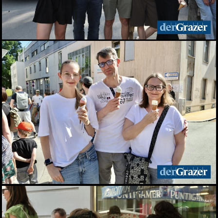
Live aus dem Rathaus:
Das war Wahlsonntag in
Graz 2026, TEIL 2
28.06.2026
Live aus dem Rathaus:
Das war Wahlsonntag in
Graz 2026, TEIL 1
28.06.2026
Pride: Graz feierte bei der
CSD-Parade unterm
Regenbogen
27.06.2026
Das war das sFinks
Sommerfest 2026
27.06.2026
Latin Live am Grazer
Lendplatz
25.06.2026
Fun while it lasted -
Augartenfest 2026 fiel ins