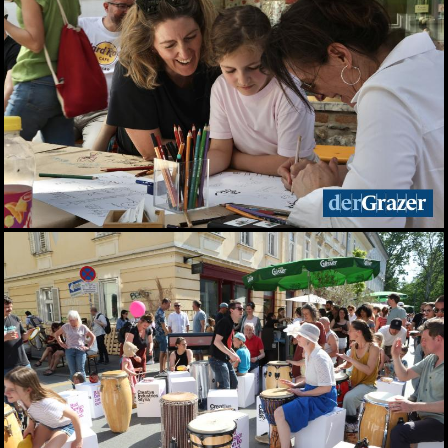
Wasser
20.06.2026
Sommercocktail der
Immobilienwirtschaft
2026
19.06.2026
Das vierte Grazer
Marktfest am Lendplatz
19.06.2026
Big Bottle Schaumwein-
Party im Rosengarten des
Parkhotels
08.06.2026
Der Sommer ist da! 28.
Wirtschaftsstammtisch
im San Pietro
02.06.2026
Bitte lächeln! Diese Gäste
durften wir beim 28.
Stammtisch begrüßen
02.06.2026