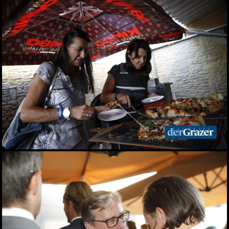
Wasser
20.06.2026
Sommercocktail der
Immobilienwirtschaft
2026
19.06.2026
Das vierte Grazer
Marktfest am Lendplatz
19.06.2026
Big Bottle Schaumwein-
Party im Rosengarten des
Parkhotels
08.06.2026
Der Sommer ist da! 28.
Wirtschaftsstammtisch
im San Pietro
02.06.2026
Bitte lächeln! Diese Gäste
durften wir beim 28.
Stammtisch begrüßen
02.06.2026