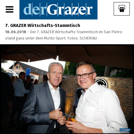
7. GRAZER Wirtschafts-Stammtisch
18.06.2018
- Der 7. GRAZER Wirtschafts-Stammtisch im San Pietro
stand ganz unter dem Motto Sport. Fotos: SCHERIAU
Share Album:
ANMELDEN
IMPRESSUM
Ein Frühstück für die
Annenstraße - Das vierte
Annenfrühstück
22.07.2026