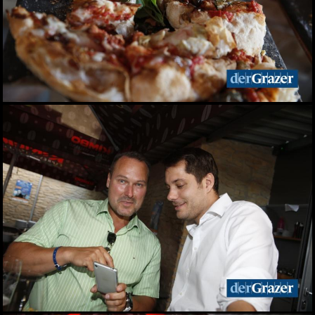
Live aus dem Rathaus:
Das war Wahlsonntag in
Graz 2026, TEIL 2
28.06.2026
Live aus dem Rathaus:
Das war Wahlsonntag in
Graz 2026, TEIL 1
28.06.2026
Pride: Graz feierte bei der
CSD-Parade unterm
Regenbogen
27.06.2026
Das war das sFinks
Sommerfest 2026
27.06.2026
Latin Live am Grazer
Lendplatz
25.06.2026
Fun while it lasted -
Augartenfest 2026 fiel ins