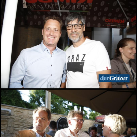
Zinzengrinsen - Das Fest
in und um die
Zinzendorfgasse
23.05.2026
Chorfestival: Voices of
Spirit erklangen in Graz
15.05.2026
Das Viertel 4 startet in die
Sommersaison
13.05.2026
Frühlingsfest der idlab
GmbH
12.05.2026
Shopping Friday im
Murpark
11.05.2026
Das war der Kunst- und
Designmarkt in Graz