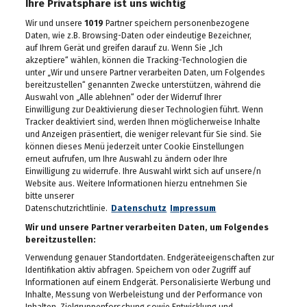
Das eleven feiert seinen
Ihre Privatsphäre ist uns wichtig
10. Geburtstag
Wir und unsere
1019
Partner speichern personenbezogene
30.04.2026
Daten, wie z.B. Browsing-Daten oder eindeutige Bezeichner,
auf Ihrem Gerät und greifen darauf zu. Wenn Sie „Ich
Maibaum-Aufstellung im
akzeptiere“ wählen, können die Tracking-Technologien die
Gösser Bräu
unter „Wir und unsere Partner verarbeiten Daten, um Folgendes
29.04.2026
bereitzustellen“ genannten Zwecke unterstützen, während die
Auswahl von „Alle ablehnen“ oder der Widerruf Ihrer
Schlagergarten Gloria
Einwilligung zur Deaktivierung dieser Technologien führt. Wenn
2026
Tracker deaktiviert sind, werden Ihnen möglicherweise Inhalte
27.04.2026
und Anzeigen präsentiert, die weniger relevant für Sie sind. Sie
können dieses Menü jederzeit unter Cookie Einstellungen
erneut aufrufen, um Ihre Auswahl zu ändern oder Ihre
ESC Starter Cosmo sang
Einwilligung zu widerrufe. Ihre Auswahl wirkt sich auf unsere/n
im Murpark
Website aus. Weitere Informationen hierzu entnehmen Sie
27.04.2026
bitte unserer
Datenschutzrichtlinie.
Datenschutz
Impressum
Die Meisterfeier der Graz
99ers
Wir und unsere Partner verarbeiten Daten, um Folgendes
bereitzustellen:
26.04.2026
Verwendung genauer Standortdaten. Endgeräteeigenschaften zur
Identifikation aktiv abfragen. Speichern von oder Zugriff auf
Lendstrom: Live-Musik,
Kulinarik und gute
Informationen auf einem Endgerät. Personalisierte Werbung und
Stimmung
Inhalte, Messung von Werbeleistung und der Performance von
23.04.2026