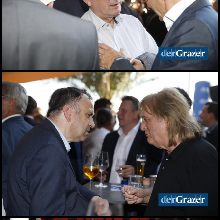
Elefantenrunde zur Grazer
Gemeinderatswahl 2026
01.06.2026
Fit im Job 2026 - der
steirische
Gesundheitspreis
01.06.2026
Biergarten-Opening am
Schlossberg
31.05.2026
Fußball-Legende Toni
Polster im Murpark
30.05.2026
Landessieger gekürt:
Lackner ist Weingut des
Jahres 2026
28.05.2026
Night of Young Leaders
2026
27.05.2026