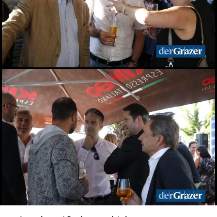
10.05.2026
Veganmania am Grazer
Hauptplatz
09.05.2026
econet 2026 Wirtschaft.
Recht. Sicherheit
06.05.2026
Lendwirbel das
Straßenfest 2026
04.05.2026
Rund tausend Teilnehmer
beim Maiaufmarsch der
SPÖ in Graz
01.05.2026
Für ein gutes Leben: KPÖ
marschierte am 1. Mai in
Graz
01.05.2026