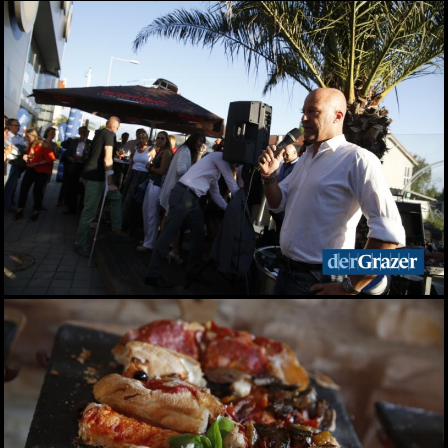
Seit 50 Jahren steht
Starkoch Johann Lafer in
der Küche
22.07.2026
Spiel, Spaß und Lernen in
der Kinderstadt Bibongo
14.07.2026
Die Grüne Nacht des
steirischen Tourismus
09.07.2026
Sommerfest der
Industriellenvereinigung
Steiermark 2026
08.07.2026
WM 2026: Ganz Graz
fieberte mit der
Nationalelf
02.07.2026
Die Innenstadt wurde zum
Laufsteg
29.06.2026