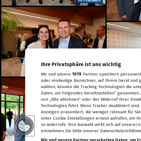
Spiel, Spaß und Lernen in
der Kinderstadt Bibongo
14.07.2026
Die Grüne Nacht des
steirischen Tourismus
09.07.2026
Sommerfest der
Industriellenvereinigung
Steiermark 2026
Ihre Privatsphäre ist uns wichtig
08.07.2026
Wir und unsere
1019
Partner speichern personenb
WM 2026: Ganz Graz
oder eindeutige Bezeichner, auf Ihrem Gerät und g
fieberte mit der
Nationalelf
wählen, können die Tracking-Technologien die unt
02.07.2026
Daten, um Folgendes bereitzustellen“ genannten 
von „Alle ablehnen“ oder der Widerruf Ihrer Einwi
Die Innenstadt wurde zum
Technologien führt. Wenn Tracker deaktiviert sin
Laufsteg
Anzeigen präsentiert, die weniger relevant für Si
29.06.2026
unter Cookie Einstellungen erneut aufrufen, um Ih
zu widerrufe. Ihre Auswahl wirkt sich auf unsere/
Live aus dem Rathaus:
Das war Wahlsonntag in
entnehmen Sie bitte unserer Datenschutzrichtlinie
Graz 2026, TEIL 2
Wir und unsere Partner verarbeiten Daten, um F