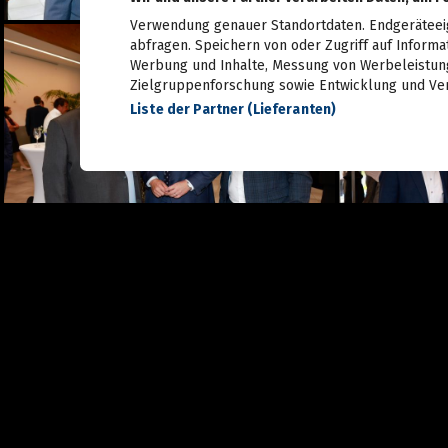
28.06.2026
Verwendung genauer Standortdaten. Endgeräteeige
Live aus dem Rathaus:
abfragen. Speichern von oder Zugriff auf Informa
Das war Wahlsonntag in
Graz 2026, TEIL 1
Werbung und Inhalte, Messung von Werbeleistung
28.06.2026
Zielgruppenforschung sowie Entwicklung und Ve
Liste der Partner (Lieferanten)
Pride: Graz feierte bei der
CSD-Parade unterm
Regenbogen
27.06.2026
Das war das sFinks
Sommerfest 2026
27.06.2026
Latin Live am Grazer
Lendplatz
25.06.2026
Fun while it lasted -
Augartenfest 2026 fiel ins
Wasser
20.06.2026
Sommercocktail der
Immobilienwirtschaft