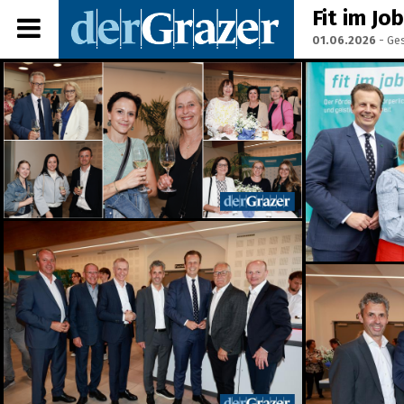
Fit im Jo
01.06.2026
- Ges
Share Album:
ANMELDEN
IMPRESSUM
Ein Frühstück für die
Annenstraße - Das vierte
Annenfrühstück
22.07.2026
Seit 50 Jahren steht
Starkoch Johann Lafer in
der Küche
22.07.2026